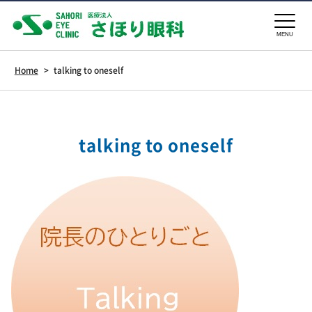
MENU
Home
>
talking to oneself
talking to oneself